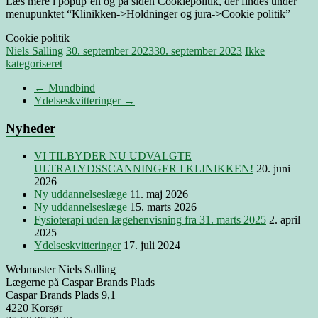
Læs mere i popup’en og på siden Cookiepolitik, der findes under
menupunktet “Klinikken->Holdninger og jura->Cookie politik”
Cookie politik
Niels Salling
30. september 2023
30. september 2023
Ikke
kategoriseret
←
Mundbind
Ydelseskvitteringer
→
Nyheder
VI TILBYDER NU UDVALGTE
ULTRALYDSSCANNINGER I KLINIKKEN!
20. juni
2026
Ny uddannelseslæge
11. maj 2026
Ny uddannelseslæge
15. marts 2026
Fysioterapi uden lægehenvisning fra 31. marts 2025
2. april
2025
Ydelseskvitteringer
17. juli 2024
Webmaster Niels Salling
Lægerne på Caspar Brands Plads
Caspar Brands Plads 9,1
4220 Korsør