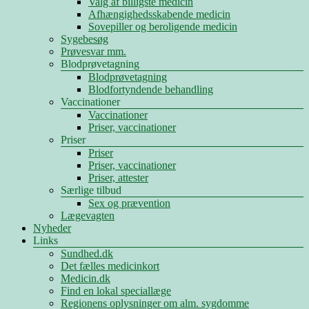
Valg af billigste medicin
Afhængighedsskabende medicin
Sovepiller og beroligende medicin
Sygebesøg
Prøvesvar mm.
Blodprøvetagning
Blodprøvetagning
Blodfortyndende behandling
Vaccinationer
Vaccinationer
Priser, vaccinationer
Priser
Priser
Priser, vaccinationer
Priser, attester
Særlige tilbud
Sex og prævention
Lægevagten
Nyheder
Links
Sundhed.dk
Det fælles medicinkort
Medicin.dk
Find en lokal speciallæge
Regionens oplysninger om alm. sygdomme