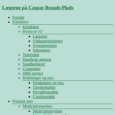
Skip
Lægerne på Caspar Brands Plads
to
content
Menu
Forside
Klinikken
Klinikken
Hvem er vi?
Lægerne
Uddannelseslæger
Sygeplejersker
Sekretærer
Telefontid
Handicap adgang
Sundhedskort
Computere
SMS service
Holdninger og jura
Holdninger og jura
Tavshedspligt
Privatlivspolitik
Cookiepolitik
Praktisk info
Medicinfornyelser
Medicinfornyelser