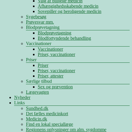
Valg af billigste medicin
Afhængighedsskabende medicin
Sovepiller og beroligende medicin
Sygebesøg
Prøvesvar mm.
Blodprøvetagning
Blodprøvetagning
Blodfortyndende behandling
Vaccinationer
Vaccinationer
Priser, vaccinationer
Priser
Priser
Priser, vaccinationer
Priser, attester
Særlige tilbud
Sex og prævention
Lægevagten
Nyheder
Links
Sundhed.dk
Det fælles medicinkort
Medicin.dk
Find en lokal speciallæge
Regionens oplysninger om alm. sygdomme