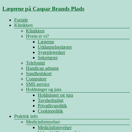
Skip
Lægerne på Caspar Brands Plads
to
content
Menu
Forside
Klinikken
Klinikken
Hvem er vi?
Lægerne
Uddannelseslæger
Sygeplejersker
Sekretærer
Telefontid
Handicap adgang
Sundhedskort
Computere
SMS service
Holdninger og jura
Holdninger og jura
Tavshedspligt
Privatlivspolitik
Cookiepolitik
Praktisk info
Medicinfornyelser
Medicinfornyelser