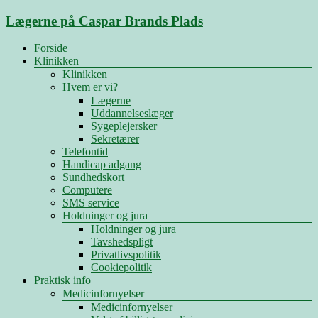
Skip
Lægerne på Caspar Brands Plads
to
content
Menu
Forside
Klinikken
Klinikken
Hvem er vi?
Lægerne
Uddannelseslæger
Sygeplejersker
Sekretærer
Telefontid
Handicap adgang
Sundhedskort
Computere
SMS service
Holdninger og jura
Holdninger og jura
Tavshedspligt
Privatlivspolitik
Cookiepolitik
Praktisk info
Medicinfornyelser
Medicinfornyelser