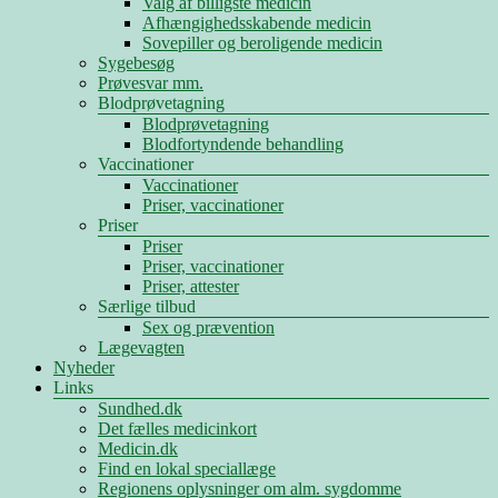
Valg af billigste medicin
Afhængighedsskabende medicin
Sovepiller og beroligende medicin
Sygebesøg
Prøvesvar mm.
Blodprøvetagning
Blodprøvetagning
Blodfortyndende behandling
Vaccinationer
Vaccinationer
Priser, vaccinationer
Priser
Priser
Priser, vaccinationer
Priser, attester
Særlige tilbud
Sex og prævention
Lægevagten
Nyheder
Links
Sundhed.dk
Det fælles medicinkort
Medicin.dk
Find en lokal speciallæge
Regionens oplysninger om alm. sygdomme