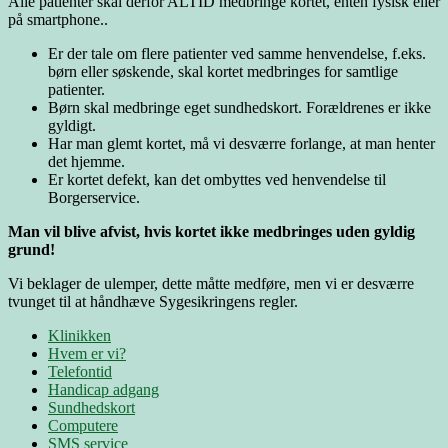
Alle patienter skal derfor ALTID medbringe kortet, enten fysisk eller
på smartphone..
Er der tale om flere patienter ved samme henvendelse, f.eks.
børn eller søskende, skal kortet medbringes for samtlige
patienter.
Børn skal medbringe eget sundhedskort. Forældrenes er ikke
gyldigt.
Har man glemt kortet, må vi desværre forlange, at man henter
det hjemme.
Er kortet defekt, kan det ombyttes ved henvendelse til
Borgerservice.
Man vil blive afvist, hvis kortet ikke medbringes uden gyldig
grund!
Vi beklager de ulemper, dette måtte medføre, men vi er desværre
tvunget til at håndhæve Sygesikringens regler.
Klinikken
Hvem er vi?
Telefontid
Handicap adgang
Sundhedskort
Computere
SMS service