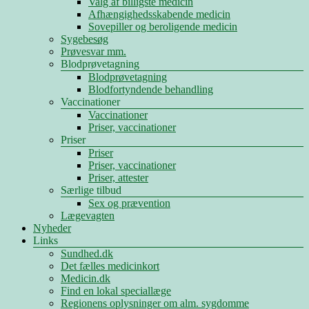
Valg af billigste medicin
Afhængighedsskabende medicin
Sovepiller og beroligende medicin
Sygebesøg
Prøvesvar mm.
Blodprøvetagning
Blodprøvetagning
Blodfortyndende behandling
Vaccinationer
Vaccinationer
Priser, vaccinationer
Priser
Priser
Priser, vaccinationer
Priser, attester
Særlige tilbud
Sex og prævention
Lægevagten
Nyheder
Links
Sundhed.dk
Det fælles medicinkort
Medicin.dk
Find en lokal speciallæge
Regionens oplysninger om alm. sygdomme