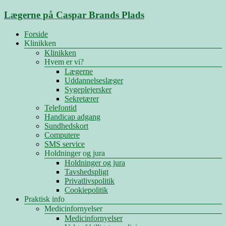
Skip
Lægerne på Caspar Brands Plads
to
content
Menu
Forside
Klinikken
Klinikken
Hvem er vi?
Lægerne
Uddannelseslæger
Sygeplejersker
Sekretærer
Telefontid
Handicap adgang
Sundhedskort
Computere
SMS service
Holdninger og jura
Holdninger og jura
Tavshedspligt
Privatlivspolitik
Cookiepolitik
Praktisk info
Medicinfornyelser
Medicinfornyelser