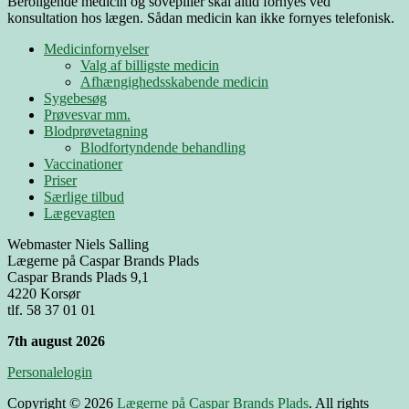
Beroligende medicin og sovepiller skal altid fornyes ved
konsultation hos lægen. Sådan medicin kan ikke fornyes telefonisk.
Medicinfornyelser
Valg af billigste medicin
Afhængighedsskabende medicin
Sygebesøg
Prøvesvar mm.
Blodprøvetagning
Blodfortyndende behandling
Vaccinationer
Priser
Særlige tilbud
Lægevagten
Webmaster Niels Salling
Lægerne på Caspar Brands Plads
Caspar Brands Plads 9,1
4220 Korsør
tlf. 58 37 01 01
7th august 2026
Personalelogin
Copyright © 2026
Lægerne på Caspar Brands Plads
. All rights