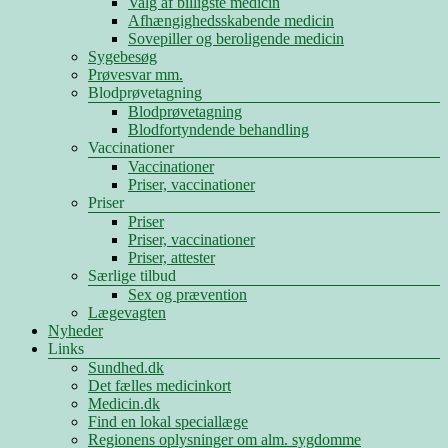
Valg af billigste medicin
Afhængighedsskabende medicin
Sovepiller og beroligende medicin
Sygebesøg
Prøvesvar mm.
Blodprøvetagning
Blodprøvetagning
Blodfortyndende behandling
Vaccinationer
Vaccinationer
Priser, vaccinationer
Priser
Priser
Priser, vaccinationer
Priser, attester
Særlige tilbud
Sex og prævention
Lægevagten
Nyheder
Links
Sundhed.dk
Det fælles medicinkort
Medicin.dk
Find en lokal speciallæge
Regionens oplysninger om alm. sygdomme