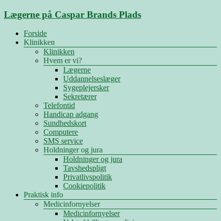
Skip
Lægerne på Caspar Brands Plads
to
content
Menu
Forside
Klinikken
Klinikken
Hvem er vi?
Lægerne
Uddannelseslæger
Sygeplejersker
Sekretærer
Telefontid
Handicap adgang
Sundhedskort
Computere
SMS service
Holdninger og jura
Holdninger og jura
Tavshedspligt
Privatlivspolitik
Cookiepolitik
Praktisk info
Medicinfornyelser
Medicinfornyelser