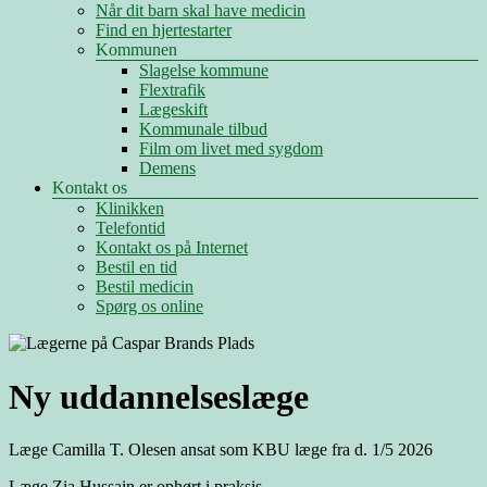
Når dit barn skal have medicin
Find en hjertestarter
Kommunen
Slagelse kommune
Flextrafik
Lægeskift
Kommunale tilbud
Film om livet med sygdom
Demens
Kontakt os
Klinikken
Telefontid
Kontakt os på Internet
Bestil en tid
Bestil medicin
Spørg os online
Ny uddannelseslæge
Læge Camilla T. Olesen ansat som KBU læge fra d. 1/5 2026
Læge Zia Hussain er ophørt i praksis