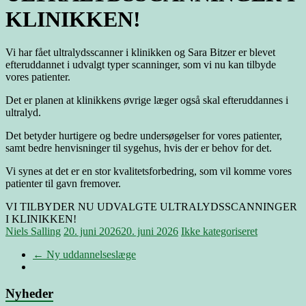
KLINIKKEN!
Vi har fået ultralydsscanner i klinikken og Sara Bitzer er blevet
efteruddannet i udvalgt typer scanninger, som vi nu kan tilbyde
vores patienter.
Det er planen at klinikkens øvrige læger også skal efteruddannes i
ultralyd.
Det betyder hurtigere og bedre undersøgelser for vores patienter,
samt bedre henvisninger til sygehus, hvis der er behov for det.
Vi synes at det er en stor kvalitetsforbedring, som vil komme vores
patienter til gavn fremover.
VI TILBYDER NU UDVALGTE ULTRALYDSSCANNINGER
I KLINIKKEN!
Niels Salling
20. juni 2026
20. juni 2026
Ikke kategoriseret
←
Ny uddannelseslæge
Nyheder