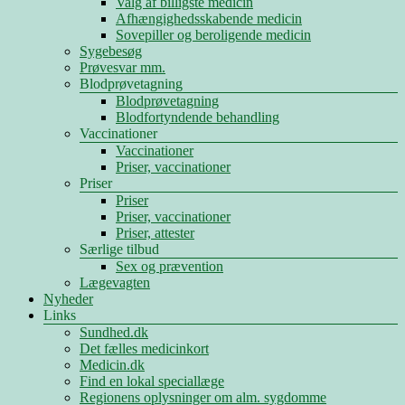
Valg af billigste medicin
Afhængighedsskabende medicin
Sovepiller og beroligende medicin
Sygebesøg
Prøvesvar mm.
Blodprøvetagning
Blodprøvetagning
Blodfortyndende behandling
Vaccinationer
Vaccinationer
Priser, vaccinationer
Priser
Priser
Priser, vaccinationer
Priser, attester
Særlige tilbud
Sex og prævention
Lægevagten
Nyheder
Links
Sundhed.dk
Det fælles medicinkort
Medicin.dk
Find en lokal speciallæge
Regionens oplysninger om alm. sygdomme