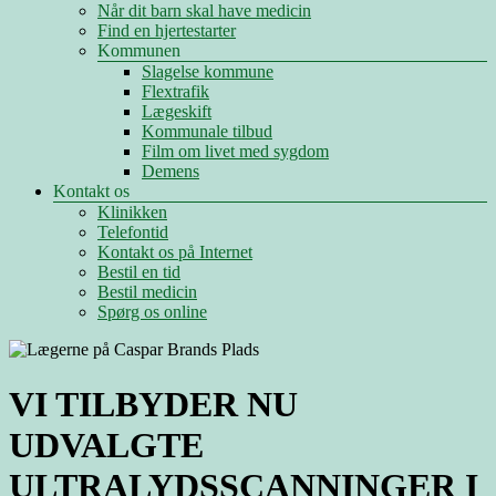
Når dit barn skal have medicin
Find en hjertestarter
Kommunen
Slagelse kommune
Flextrafik
Lægeskift
Kommunale tilbud
Film om livet med sygdom
Demens
Kontakt os
Klinikken
Telefontid
Kontakt os på Internet
Bestil en tid
Bestil medicin
Spørg os online
VI TILBYDER NU
UDVALGTE
ULTRALYDSSCANNINGER I