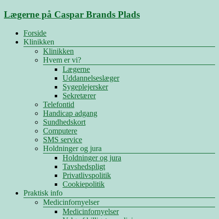
Skip
Lægerne på Caspar Brands Plads
to
content
Menu
Forside
Klinikken
Klinikken
Hvem er vi?
Lægerne
Uddannelseslæger
Sygeplejersker
Sekretærer
Telefontid
Handicap adgang
Sundhedskort
Computere
SMS service
Holdninger og jura
Holdninger og jura
Tavshedspligt
Privatlivspolitik
Cookiepolitik
Praktisk info
Medicinfornyelser
Medicinfornyelser